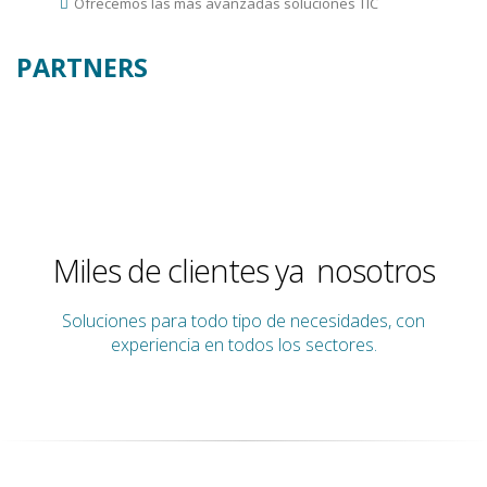
Ofrecemos las más avanzadas soluciones TIC
PARTNERS
avanzan co
Miles de clientes ya
nosotros
Soluciones para todo tipo de necesidades, con
experiencia en todos los sectores.