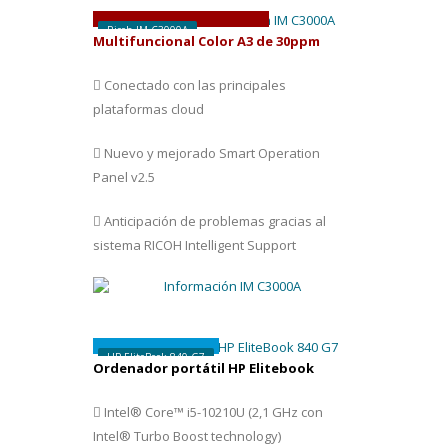
D
esde
75 € /
mes
Ricoh IM C3000A
Multifuncional Color A3 de 30ppm
Conectado con las principales
plataformas cloud
Nuevo y mejorado Smart Operation
Panel v2.5
Anticipación de problemas gracias al
sistema RICOH Intelligent Support
1.129 €
HP EliteBook 840 G7
Ordenador portátil HP Elitebook
Intel® Core™ i5-10210U (2,1 GHz con
Intel® Turbo Boost technology)