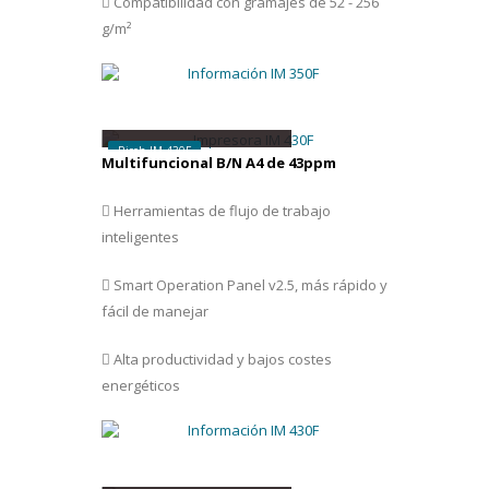
Compatibilidad con gramajes de 52 - 256
g/m²
D
esde
37 € /
mes
Ricoh IM 430F
Multifuncional B/N A4 de 43ppm
Herramientas de flujo de trabajo
inteligentes
Smart Operation Panel v2.5, más rápido y
fácil de manejar
Alta productividad y bajos costes
energéticos
D
esde
63 € /
mes