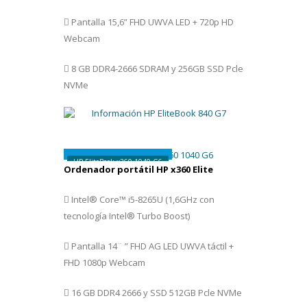
Pantalla 15,6” FHD UWVA LED + 720p HD
Webcam
8 GB DDR4-2666 SDRAM y 256GB SSD Pcle
NVMe
1.599€
HP EliteBook x360 1040 G6
Ordenador portátil HP x360 Elite
Intel® Core™ i5-8265U (1,6GHz con
tecnología Intel® Turbo Boost)
Pantalla 14¨ ” FHD AG LED UWVA táctil +
FHD 1080p Webcam
16 GB DDR4 2666 y SSD 512GB Pcle NVMe