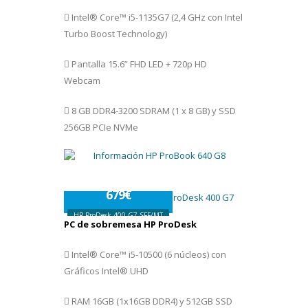
Intel® Core™ i5-1135G7 (2,4 GHz con Intel
Turbo Boost Technology)
Pantalla 15.6” FHD LED + 720p HD
Webcam
8 GB DDR4-3200 SDRAM (1 x 8 GB) y SSD
256GB PCIe NVMe
679€
HP ProDesk 400 G7 SFF/MT
PC de sobremesa HP ProDesk
Intel® Core™ i5-10500 (6 núcleos) con
Gráficos Intel® UHD
RAM 16GB (1x16GB DDR4) y 512GB SSD