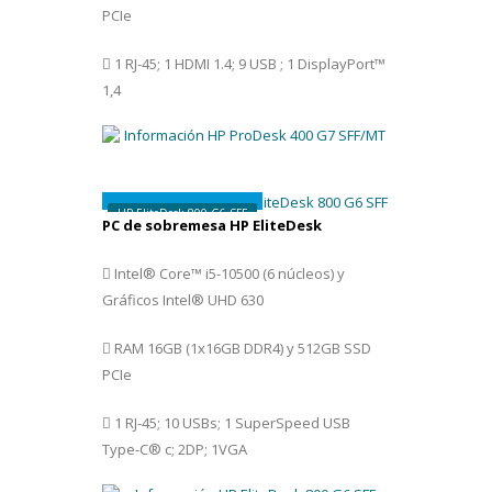
PCIe
1 RJ-45; 1 HDMI 1.4; 9 USB ; 1 DisplayPort™
1,4
899€
HP EliteDesk 800 G6 SFF
PC de sobremesa HP EliteDesk
Intel® Core™ i5-10500 (6 núcleos) y
Gráficos Intel® UHD 630
RAM 16GB (1x16GB DDR4) y 512GB SSD
PCIe
1 RJ-45; 10 USBs; 1 SuperSpeed USB
Type-C® c; 2DP; 1VGA